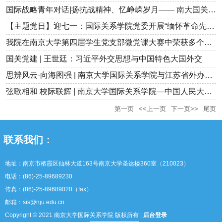
国际战略青年对话|扬抗战精神、忆峥嵘岁月—— 南大国关联合多校举...
【主题党日】迎七一：国际关系学院党委开展“缅怀革命先烈新四铁...
我院在南京大学第四届学生党支部微党课大赛中荣获多个奖项
国关党建 | 王世廷：习近平外交思想与中国特色大国外交
思辨风云·向海图强 | 南京大学国际关系学院与江苏省外办联合主题...
弦歌相和 校际联辉 | 南京大学国际关系学院—中国人民大学国际关...
第一页
<<上一页
下一页>>
尾页
联系我们：
地址：南京市栖霞区仙林大道163号南京大学圣达楼360室（210023）
电话：(86)-25-89689230
传真：(86)-25-89689020（fax）
邮箱：sis@nju.edu.cn
Copyright © 2021 南京大学国际关系学院 版权所有 |
后台登录