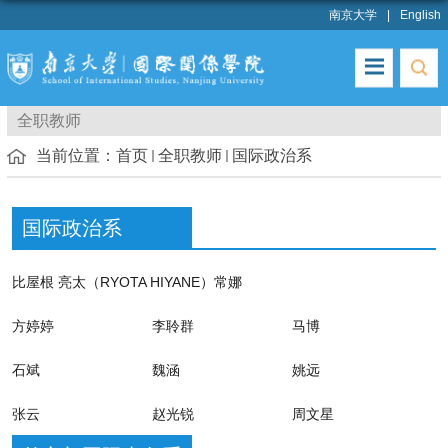
南京大学
English
全职教师
当前位置：
首页
全职教师
国际政治系
国际政治系
比屋根 亮太（RYOTA HIYANE）
常娜
方婷婷
李聆群
马博
石斌
魏涵
姚远
张云
赵光锐
周文星