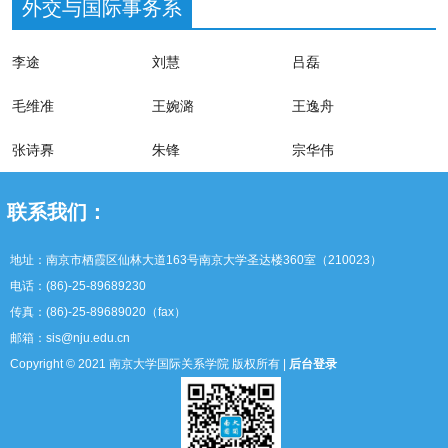
外交与国际事务系
李途
刘慧
吕磊
毛维准
王婉潞
王逸舟
张诗奡
朱锋
宗华伟
联系我们：
地址：南京市栖霞区仙林大道163号南京大学圣达楼360室（210023）
电话：(86)-25-89689230
传真：(86)-25-89689020（fax）
邮箱：sis@nju.edu.cn
Copyright © 2021 南京大学国际关系学院 版权所有 |
后台登录